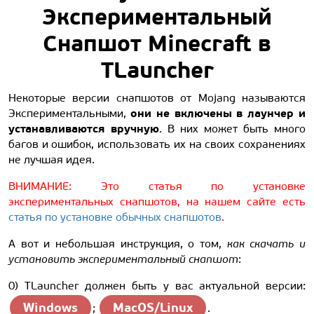
Экспериментальный
Снапшот Minecraft в
TLauncher
Некоторые версии снапшотов от Mojang называются
они не включены в лаунчер и
Экспериментальными,
устанавливаются вручную
. В них может быть много
багов и ошибок, использовать их на своих сохранениях
не лучшая идея.
ВНИМАНИЕ: Это статья по установке
экспериментальных снапшотов, на нашем сайте есть
статья по установке обычных снапшотов
.
А вот и небольшая инструкция, о том,
как скачать и
установить экспериментальный снапшот
:
0) TLauncher должен быть у вас актуальной версии:
Windows
MacOS/Linux
;
.