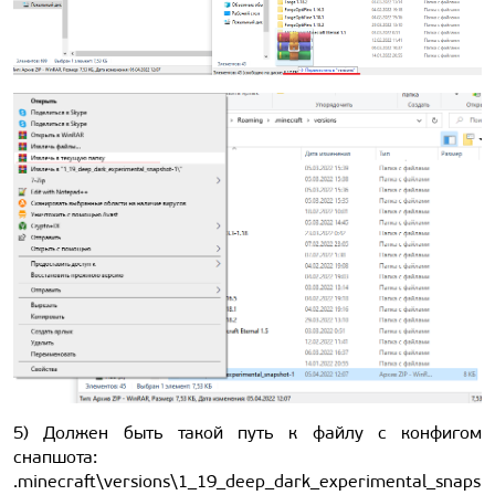
5) Должен быть такой путь к файлу с конфигом
снапшота:
.minecraft\versions\1_19_deep_dark_experimental_snaps