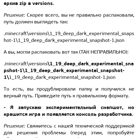
архив zip в versions.
Решение:
Скорее всего, вы не правильно распаковали,
путь должен выглядеть так:
.minecraft\versions\1_19_deep_dark_experimental_snaps
hot-1\1_19_deep_dark_experimental_snapshot-1.json
А вы, могли распаковать вот так (ТАК НЕПРАВИЛЬНО):
\1_19_deep_dark_experimental_sna
.minecraft\versions
pshot-1\1_19_deep_dark_experimental_snapshot-
1\
1_19_deep_dark_experimental_snapshot-1.json
То есть, вы продублировали папку и получился не
верный путь. Приведите путь к правильному формату.
- Я запускаю экспериментальный снапшот, но
крашится игра и появляется консоль разработчика.
Решение:
Свяжитесь с нашей технической поддержкой
для решения проблемы (перед этим, попробуйте