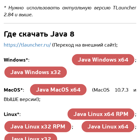
* Нужно использовать актуальную версию TLauncher
2.84 и выше.
Где скачать Java 8
https://tlauncher.ru/
(Переход на внешний сайт);
Java Windows x64
Windows*
:
;
Java Windows x32
Java MacOS x64
MacOS*
:
(MacOS 10.7.3 и
ВЫШЕ версии!);
Java Linux x64 RPM
Linux*
:
;
Java Linux x32 RPM
Java Linux x64
;
;
Java Linux x32