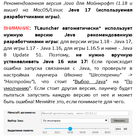
Рекомендованная версия Java для Майнкрафт (1.18 и
Java 17 (используемая
выше) на MacOS/Linux
:
разработчиками игры)
.
TLauncher автоматически* использует
ВНИМАНИЕ
:
нужную версию Java рекомендованную
разработчиками игры
: для версии игры 1.18 - Java 17,
для игры 1.17 - Java 1.16, для игры 1.16.5 и ниже - Java
не нужно вручную
8 Update 51. Поэтому,
устанавливать Java 16 или 17
! Если происходит
ошибка запуска связанная с Java, то проверьте в
настройках лаунчера (
Иконка "Шестеренки" ->
"Настройки"
), что стоит "
Выбор Java
" на "
По
умолчанию
". Если стоит другая версия, лаунчер будет
пытаться запустить каждую версию от нее и может
быть ошибка! Меняйте это, если понимаете для чего.