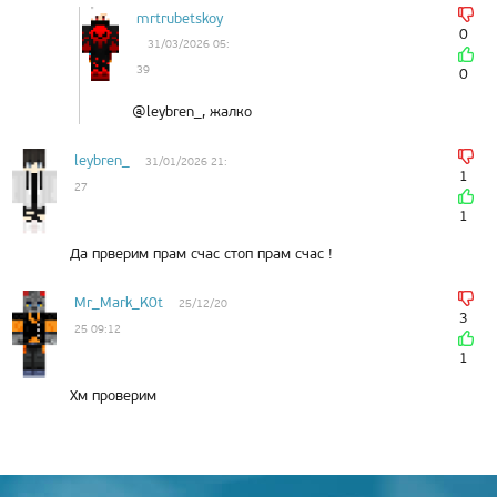
mrtrubetskoy
0
31/03/2026 05:
39
0
@leybren_, жалко
leybren_
31/01/2026 21:
1
27
1
Да прверим прам счас стоп прам счас !
Mr_Mark_K0t
25/12/20
3
25 09:12
1
Хм проверим