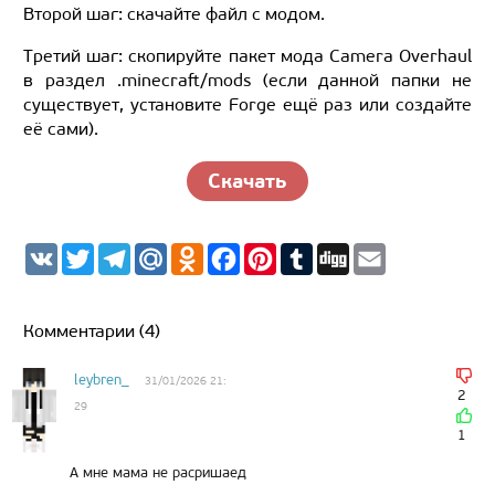
Второй шаг: скачайте файл с модом.
Третий шаг: скопируйте пакет мода Camera Overhaul
в раздел .minecraft/mods (если данной папки не
существует, установите Forge ещё раз или создайте
её сами).
Скачать
V
T
T
M
O
F
P
T
D
E
K
w
e
a
d
a
i
u
i
m
i
l
i
n
c
n
m
g
a
t
e
l.
o
e
t
b
g
i
t
g
R
k
b
e
l
l
Комментарии (4)
e
r
u
l
o
r
r
r
a
a
o
e
m
s
k
s
leybren_
31/01/2026 21:
s
t
2
29
n
i
1
k
i
А мне мама не расришаед