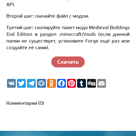
API.
Второй шаг: скачайте файл с модом.
Третий шаг: скопируйте пакет мода Medieval Buildings
End Edition в раздел .minecraft/mods (если данной
папки не существует, установите Forge ещё раз или
создайте её сами).
Скачать
V
T
T
M
O
F
P
T
D
E
K
w
e
a
d
a
i
u
i
m
i
l
i
n
c
n
m
g
a
t
e
l.
o
e
t
b
g
i
t
g
R
k
b
e
l
l
Комментарии (0)
e
r
u
l
o
r
r
r
a
a
o
e
m
s
k
s
s
t
n
i
k