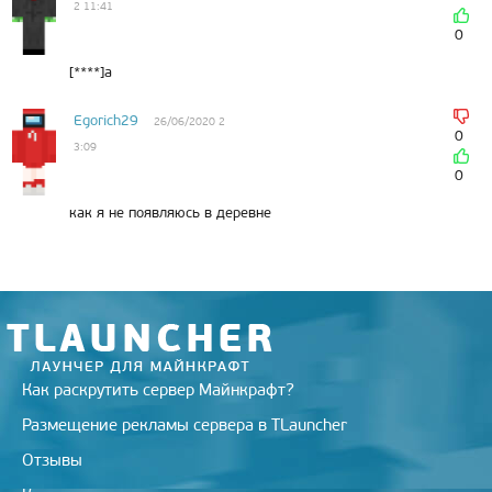
2 11:41
n
i
0
k
i
[****]а
Egorich29
26/06/2020 2
0
3:09
0
как я не появляюсь в деревне
Как раскрутить сервер Майнкрафт?
Размещение рекламы сервера в TLauncher
Отзывы