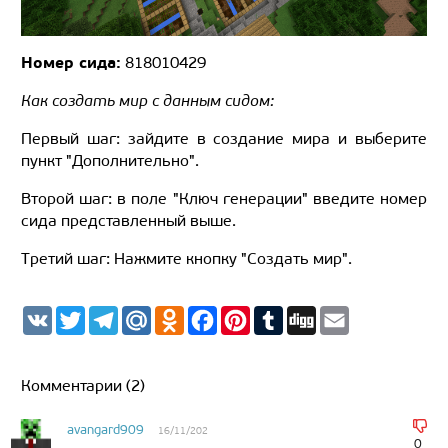
Номер сида:
818010429
Как создать мир с данным сидом:
Первый шаг: зайдите в создание мира и выберите
пункт "Дополнительно".
Второй шаг: в поле "Ключ генерации" введите номер
сида представленный выше.
Третий шаг: Нажмите кнопку "Создать мир".
V
T
T
M
O
F
P
T
D
E
K
w
e
a
d
a
i
u
i
m
i
l
i
n
c
n
m
g
a
t
e
l.
o
e
t
b
g
i
t
g
R
k
b
e
l
l
Комментарии (2)
e
r
u
l
o
r
r
r
a
a
o
e
m
s
k
s
avangard909
16/11/202
s
t
0