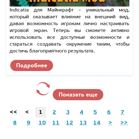
Indicatia для Майнкрафт – уникальный мод,
который оказывает влияние на внешний вид,
давая возможность игрокам лично настраивать
игровой экран. Теперь вы сможете активно
использовать все доступные возможности и
стараться создавать окружение таким, чтобы
достичь благоприятного результата.
Подробнее
Показать еще
<<
<
1
2
3
4
5
6
7
8
9
10
11
12
13
14
>
>>