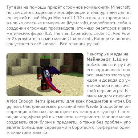
Тут вам на помощь придёт огромное коммьюнити Minecraft,
по сей день создающее модификации и текстур-паки для вс
ех версий игры! Моды Minecraft 1.12 позволят отправиться
в новые опасные измерения (Mystcraft), попробовать себя в
создании огромных производств, атомных реакторов и авто
матических ферм (IC2, Thermal Expansion, Ender IO, Red Pow
er 2), углубиться в мир магии (Thaumcraft, Botania) и понять,
как устроено всё живое… Всё в ваших руках!
моды на
Некоторые
Майнкрафт 1.12
не
добавляют в игру нич
его кардинально нов
ого, вместо этого улу
чшая и доводя до ум
а механики классиче
ской версии игры. К т
аким модам относитс
я Not Enough Items (рецепты для всех предметов в игре), Ba
gginses (настраиваемые рюкзаки) или Wawla (подробная ин
формация о блоках, на которые вы наводите курсор). С пом
ощью модификаций вы сможете настраивать главное меню,
создавать свои блоки и предметы, а также без проблем упр
авлять большими серверами и бороться с гриферами одни
м нажатием мышки.