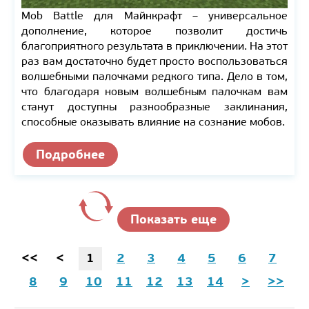
Mob Battle для Майнкрафт – универсальное
дополнение, которое позволит достичь
благоприятного результата в приключении. На этот
раз вам достаточно будет просто воспользоваться
волшебными палочками редкого типа. Дело в том,
что благодаря новым волшебным палочкам вам
станут доступны разнообразные заклинания,
способные оказывать влияние на сознание мобов.
Подробнее
Показать еще
<<
<
1
2
3
4
5
6
7
8
9
10
11
12
13
14
>
>>