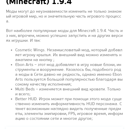
(Minecraft) 1.9.4
Моды могут до неузнаваемости изменить не только знаком
ый игровой мир, но и значительную часть игрового процесс
а.
Вот наиболее популярные моды для Minecraft 1.9.4. Часть и
з них, впрочем, можно успешно запустить и на других верси
ях игрушки. И так:
Cosmetic Wings. Незамысловатый мод, который добавл
яет игроку крылья. Их внешний вид можно изменять н
ажатием на кнопку ;
Ebon Arts – этот мод добавляет в игру новые блоки, ин
струменты и вооружение. Казалось бы, подобного род
а моды в Сети давно не редкость, однако именно Ebon
Arts пользуется большой популярностью благодаря вы
сокому качеству исполнения;
Multi Beds – изменяется внешний вид кровати. Только
и всего;
Better HUD. Игрок может при помощи этого мода суще
ственно изменить информативность HUD персонажа. С
танет возможным наглядно видеть полученные предм
еты, элементы экипировки, FPS, игровое время, информ
ацию о состоянии сети и многое другое;