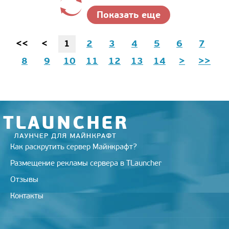
Показать еще
<<
<
1
2
3
4
5
6
7
8
9
10
11
12
13
14
>
>>
Как раскрутить сервер Майнкрафт?
Размещение рекламы сервера в TLauncher
Отзывы
Контакты