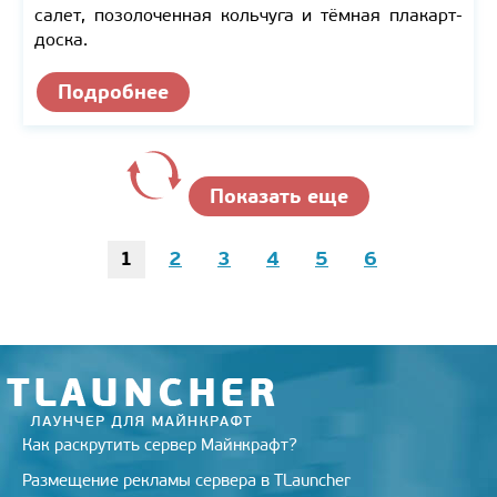
салет, позолоченная кольчуга и тёмная плакарт-
доска.
Подробнее
Показать еще
1
2
3
4
5
6
Как раскрутить сервер Майнкрафт?
Размещение рекламы сервера в TLauncher