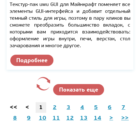
Текстур-пак uwu GUI для Майнкрафт поменяет все
элементы GUI-интерфейса и добавит отдельный
темный стиль для игры, поэтому в пару кликов вы
сможете преобразить большинство вкладок, с
которыми вам приходится взаимодействовать:
оформление игры внутри, печи, верстак, стол
зачарования и многое другое.
Подробнее
Показать еще
<<
<
1
2
3
4
5
6
7
8
9
10
11
12
13
14
>
>>