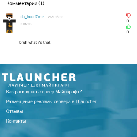
t
g
R
k
b
e
l
l
Комментарии (1)
e
r
u
l
o
r
r
r
a
a
o
e
m
s
k
s
da_hood7me
26/10/202
s
t
0
3 06:08
n
i
0
k
i
bruh what i's that
Как раскрутить сервер Майнкрафт?
Размещение рекламы сервера в TLauncher
Отзывы
Контакты