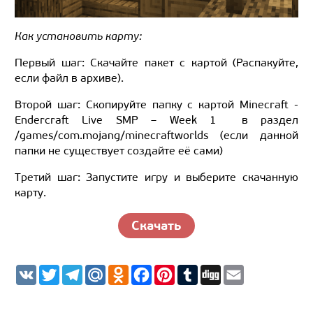
Как установить карту:
Первый шаг: Скачайте пакет с картой (Распакуйте,
если файл в архиве).
Второй шаг: Скопируйте папку с картой Minecraft -
Endercraft Live SMP – Week 1 в раздел
/games/com.mojang/minecraftworlds (если данной
папки не существует создайте её сами)
Третий шаг: Запустите игру и выберите скачанную
карту.
Скачать
V
T
T
M
O
F
P
T
D
E
K
w
e
a
d
a
i
u
i
m
i
l
i
n
c
n
m
g
a
t
e
l.
o
e
t
b
g
i