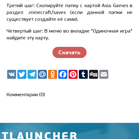
Третий шаг: Скопируйте папку с картой Asia Games в
раздел .minecraft/saves (если данной папки не
существует создайте её сами).
Четвертый шаг: В меню во вкладке "Одиночная игра"
найдите эту карту.
Скачать
V
T
T
M
O
F
P
T
D
E
K
w
e
a
d
a
i
u
i
m
i
l
i
n
c
n
m
g
a
t
e
l.
o
e
t
b
g
i
t
g
R
k
b
e
l
l
Комментарии (0)
e
r
u
l
o
r
r
r
a
a
o
e
m
s
k
s
s
t
n
i
k
i