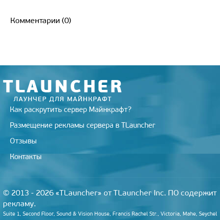
i
l
i
n
c
n
m
g
a
t
e
l.
o
e
t
b
g
i
t
g
R
k
b
e
l
l
Комментарии (0)
e
r
u
l
o
r
r
r
a
a
o
e
m
s
k
s
s
t
n
i
k
i
Как раскрутить сервер Майнкрафт?
Размещение рекламы сервера в TLauncher
Отзывы
Контакты
© 2013 - 2026 «TLauncher» от TLauncher Inc. ПО содержит
рекламу.
Suite 1, Second Floor, Sound & Vision House, Francis Rachel Str., Victoria, Mahe, Seychel