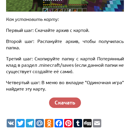
Как установить карту:
Первый шаг: Скачайте архив с картой.
Второй шаг: Распакуйте архив, чтобы получилась
папка.
Третий шаг: Скопируйте папку с картой Потерянный
клад в раздел .minecraft/saves (если данной папки не
существует создайте её сами).
Четвертый шаг: В меню во вкладке "Одиночная игра"
найдите эту карту.
Скачать
V
T
T
M
O
F
P
T
D
E
K
w
e
a
d
a
i
u
i
m