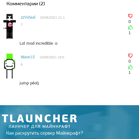
t
g
R
k
b
e
l
l
Комментарии (2)
e
r
u
l
o
r
r
r
a
a
o
e
m
s
k
s
zzVidaal
20/06/2021 21:1
s
t
0
7
n
i
1
k
i
Lol mod incredible :o
Wave15
10/05/2021 19:0
0
6
1
jump péolj
Как раскрутить сервер Майнкрафт?