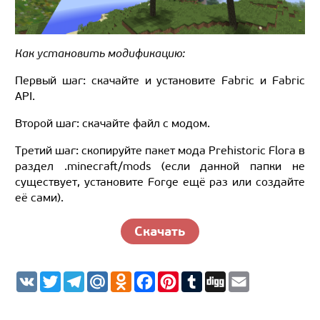
Как установить модификацию:
Первый шаг: скачайте и установите Fabric и Fabric
API.
Второй шаг: скачайте файл с модом.
Третий шаг: скопируйте пакет мода Prehistoric Flora в
раздел .minecraft/mods (если данной папки не
существует, установите Forge ещё раз или создайте
её сами).
Скачать
V
T
T
M
O
F
P
T
D
E
K
w
e
a
d
a
i
u
i
m
i
l
i
n
c
n
m
g
a
t
e
l.
o
e
t
b
g
i