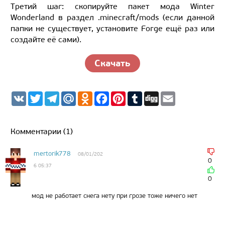
Третий шаг: скопируйте пакет мода Winter
Wonderland в раздел .minecraft/mods (если данной
папки не существует, установите Forge ещё раз или
создайте её сами).
Скачать
V
T
T
M
O
F
P
T
D
E
K
w
e
a
d
a
i
u
i
m
i
l
i
n
c
n
m
g
a
t
e
l.
o
e
t
b
g
i
t
g
R
k
b
e
l
l
Комментарии (1)
e
r
u
l
o
r
r
r
a
a
o
e
m
s
k
s
mertorik778
08/01/202
s
t
0
6 05:37
n
i
0
k
i
мод не работает снега нету при грозе тоже ничего нет