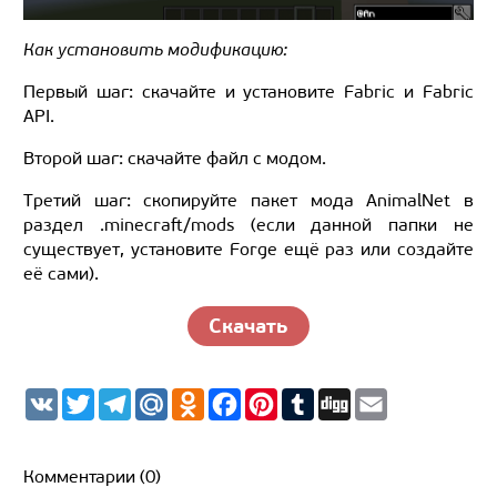
Как установить модификацию:
Первый шаг: скачайте и установите Fabric и Fabric
API.
Второй шаг: скачайте файл с модом.
Третий шаг: скопируйте пакет мода AnimalNet в
раздел .minecraft/mods (если данной папки не
существует, установите Forge ещё раз или создайте
её сами).
Скачать
V
T
T
M
O
F
P
T
D
E
K
w
e
a
d
a
i
u
i
m
i
l
i
n
c
n
m
g
a
t
e
l.
o
e
t
b
g
i
t
g
R
k
b
e
l
l
Комментарии (0)
e
r
u
l
o
r
r