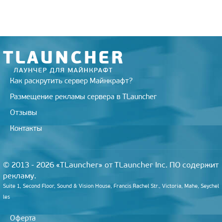
r
a
a
o
e
m
s
k
s
s
t
n
i
k
i
Как раскрутить сервер Майнкрафт?
Размещение рекламы сервера в TLauncher
Отзывы
Контакты
© 2013 - 2026 «TLauncher» от TLauncher Inc. ПО содержит
рекламу.
Suite 1, Second Floor, Sound & Vision House, Francis Rachel Str., Victoria, Mahe, Seychel
les
Оферта