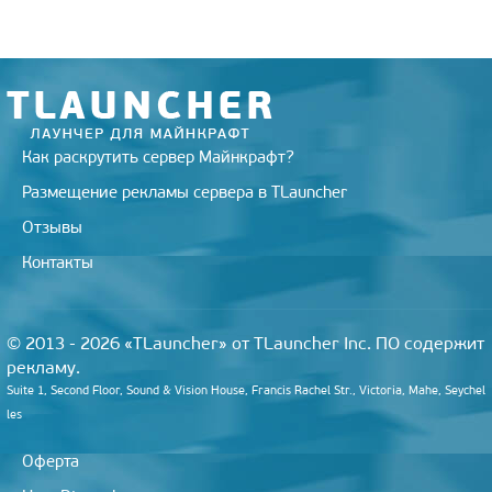
m
s
k
s
s
t
n
i
k
i
Как раскрутить сервер Майнкрафт?
Размещение рекламы сервера в TLauncher
Отзывы
Контакты
© 2013 - 2026 «TLauncher» от TLauncher Inc. ПО содержит
рекламу.
Suite 1, Second Floor, Sound & Vision House, Francis Rachel Str., Victoria, Mahe, Seychel
les
Оферта