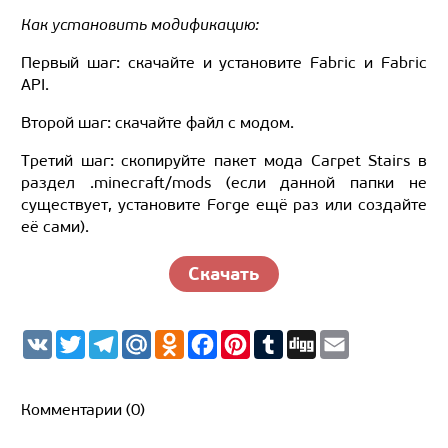
Как установить модификацию:
Первый шаг: скачайте и установите Fabric и Fabric
API.
Второй шаг: скачайте файл с модом.
Третий шаг: скопируйте пакет мода Carpet Stairs в
раздел .minecraft/mods (если данной папки не
существует, установите Forge ещё раз или создайте
её сами).
Скачать
V
T
T
M
O
F
P
T
D
E
K
w
e
a
d
a
i
u
i
m
i
l
i
n
c
n
m
g
a
t
e
l.
o
e
t
b
g
i
t
g
R
k
b
e
l
l
Комментарии (0)
e
r
u
l
o
r
r
r
a
a
o
e