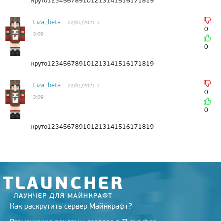
круто123456789101213141516171819
Liza_beta
22/01/2021 1
0
3:09
0
круто123456789101213141516171819
Liza_beta
22/01/2021 1
0
3:09
0
круто123456789101213141516171819
Как раскрутить сервер Майнкрафт?