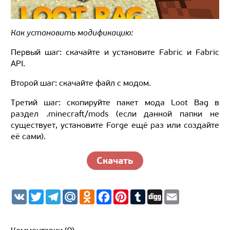
Как установить модификацию:
Первый шаг: скачайте и установите Fabric и Fabric
API.
Второй шаг: скачайте файл с модом.
Третий шаг: скопируйте пакет мода Loot Bag в
раздел .minecraft/mods (если данной папки не
существует, установите Forge ещё раз или создайте
её сами).
Скачать
V
T
T
M
O
F
P
T
D
E
K
w
e
a
d
a
i
u
i
m
i
l
i
n
c
n
m
g
a
t
e
l.
o
e
t
b
g
i
t
g
R
k
b
e
l
l