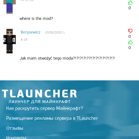
n
i
0
k
i
where is the mod?
Borysewicz
10/05/2020 1
0
8:19
0
Jak mam otwożyć tego moda?!?!?!?!??!?!?!?!?!?!?!?
Как раскрутить сервер Майнкрафт?
Размещение рекламы сервера в TLauncher
Отзывы
Контакты