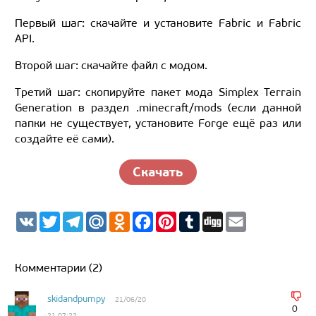
Первый шаг: скачайте и установите Fabric и Fabric
API.
Второй шаг: скачайте файл с модом.
Третий шаг: скопируйте пакет мода Simplex Terrain
Generation в раздел .minecraft/mods (если данной
папки не существует, установите Forge ещё раз или
создайте её сами).
Скачать
V
T
T
M
O
F
P
T
D
E
K
w
e
a
d
a
i
u
i
m
i
l
i
n
c
n
m
g
a
t
e
l.
o
e
t
b
g
i
t
g
R
k
b
e
l
l
Комментарии (2)
e
r
u
l
o
r
r
r
a
a
o
e
m
s
k
s
skidandpumpy
21/06/20
s
t
0
21 07:22