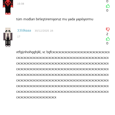
0
15:08
0
tüm modları birleştiremiyoruz mu yada yapılıyormu
33lilkaaa
30/12/2025 18:
2
17
0
vtfgijnhoihgghjkl; vc bgfcxcxcxcxcxcxcxcxcxcxcxcxcxcxcxcxcxcxcx
cxcxcxcxcxcxcxcxcxcxcxcxcxcxcxcxcxcxcxcxcxcxcxcxcxcxcxcxcxcx
cxcxcxcxcxcxcxcxcxcxcxcxcxcxcxcxcxcxcxcxcxcxcxcxcxcxcxcxcxcx
cxcxcxcxcxcxcxcxcxcxcxcxcxcxcxcxcxcxcxcxcxcxcxcxcxcxcxcxcxcx
cxcxcxcxcxcxcxcxcxcxcxcxcxcxcxcxcxcxcxcxcxcxcxcxcxcxcxcxcxcx
cxcxcxcxcxcxcxcxcxcxcxcxcxcxcxcxcxcxcxcxcxcxcxcxcxcxcxcxcxcx
cxcxcxcxcxcxcxcxcxcxcxcxcxcxcxcxcxcxcxcxcxcxcxcxcxcxcxcxcxcx
cxcxcxcxcxcxcxcxcxcxcxcxcxcxcxcxcxcxcxcxcxcxcxcxcxcxcxcxcxcx
cxcxcxcxcxcxcxcxcxcxcxcxcx