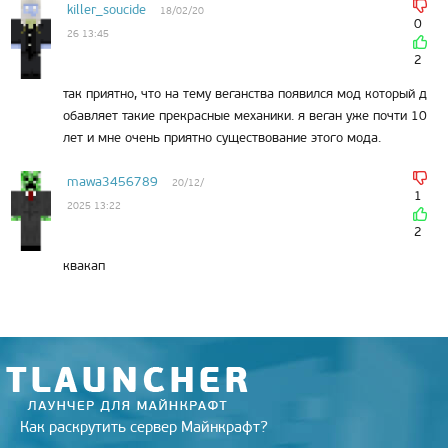
killer_soucide
18/02/20
0
26 13:45
2
так приятно, что на тему веганства появился мод который д
обавляет такие прекрасные механики. я веган уже почти 10
лет и мне очень приятно существование этого мода.
mawa3456789
20/12/
1
2025 13:22
2
квакап
Как раскрутить сервер Майнкрафт?