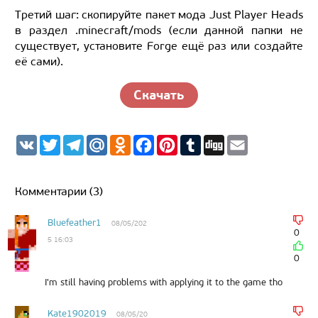
Третий шаг: скопируйте пакет мода Just Player Heads
в раздел .minecraft/mods (если данной папки не
существует, установите Forge ещё раз или создайте
её сами).
Скачать
V
T
T
M
O
F
P
T
D
E
K
w
e
a
d
a
i
u
i
m
i
l
i
n
c
n
m
g
a
t
e
l.
o
e
t
b
g
i
t
g
R
k
b
e
l
l
Комментарии (3)
e
r
u
l
o
r
r
r
a
a
o
e
m
s
k
s
Bluefeather1
08/05/202
s
t
0
5 16:03
n
i
0
k
i
I'm still having problems with applying it to the game tho
Kate1902019
08/05/20