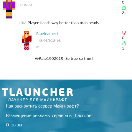
0
25 04:04
2
I like Player Heads way better than mob heads.
Bluefeather1
0
08/05/2025 16:
01
1
@Kate1902019, So true so true fr
Как раскрутить сервер Майнкрафт?
Размещение рекламы сервера в TLauncher
Отзывы