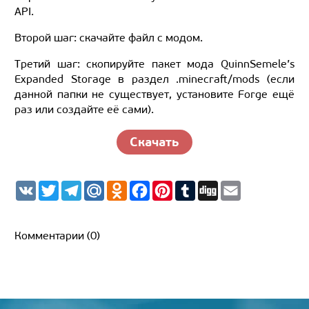
API.
Второй шаг: скачайте файл с модом.
Третий шаг: скопируйте пакет мода QuinnSemele’s
Expanded Storage в раздел .minecraft/mods (если
данной папки не существует, установите Forge ещё
раз или создайте её сами).
Скачать
V
T
T
M
O
F
P
T
D
E
K
w
e
a
d
a
i
u
i
m
i
l
i
n
c
n
m
g
a
t
e
l.
o
e
t
b
g
i
t
g
R
k
b
e
l
l
Комментарии (0)
e
r
u
l
o
r
r
r
a
a
o
e
m
s
k
s
s
t
n
i
k