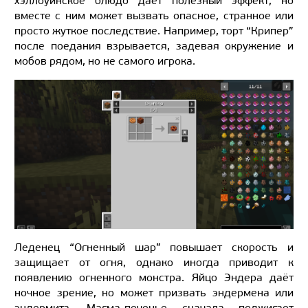
хэллоуинское блюдо даёт полезный эффект, но
вместе с ним может вызвать опасное, странное или
просто жуткое последствие. Например, торт “Крипер”
после поедания взрывается, задевая окружение и
мобов рядом, но не самого игрока.
Леденец “Огненный шар” повышает скорость и
защищает от огня, однако иногда приводит к
появлению огненного монстра. Яйцо Эндера даёт
ночное зрение, но может призвать эндермена или
эндермита. Магма-печенье сначала поджигает