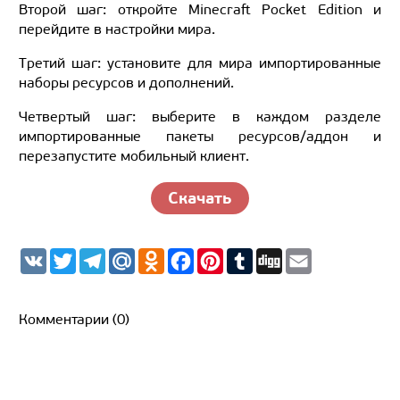
Второй шаг: откройте Minecraft Pocket Edition и
перейдите в настройки мира.
Третий шаг: установите для мира импортированные
наборы ресурсов и дополнений.
Четвертый шаг: выберите в каждом разделе
импортированные пакеты ресурсов/аддон и
перезапустите мобильный клиент.
Скачать
V
T
T
M
O
F
P
T
D
E
K
w
e
a
d
a
i
u
i
m
i
l
i
n
c
n
m
g
a
t
e
l.
o
e
t
b
g
i
t
g
R
k
b
e
l
l
Комментарии (0)
e
r
u
l
o
r
r
r
a
a
o
e
m
s
k
s
s
t
n
i