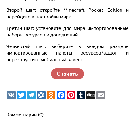
Второй шаг: откройте Minecraft Pocket Edition и
перейдите в настройки мира.
Третий шаг: установите для мира импортированные
наборы ресурсов и дополнений.
Четвертый шаг: выберите в каждом разделе
импортированные пакеты ресурсов/аддон и
перезапустите мобильный клиент.
Скачать
V
T
T
M
O
F
P
T
D
E
K
w
e
a
d
a
i
u
i
m
i
l
i
n
c
n
m
g
a
t
e
l.
o
e
t
b
g
i
t
g
R
k
b
e
l
l
Комментарии (0)
e
r
u
l
o
r
r
r
a
a
o
e
m
s
k
s
s
t