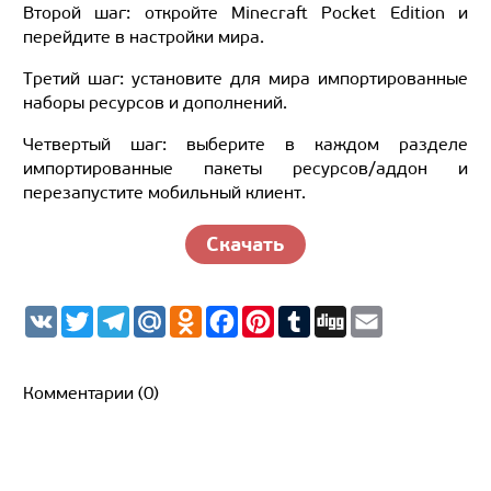
Второй шаг: откройте Minecraft Pocket Edition и
перейдите в настройки мира.
Третий шаг: установите для мира импортированные
наборы ресурсов и дополнений.
Четвертый шаг: выберите в каждом разделе
импортированные пакеты ресурсов/аддон и
перезапустите мобильный клиент.
Скачать
V
T
T
M
O
F
P
T
D
E
K
w
e
a
d
a
i
u
i
m
i
l
i
n
c
n
m
g
a
t
e
l.
o
e
t
b
g
i
t
g
R
k
b
e
l
l
Комментарии (0)
e
r
u
l
o
r
r
r
a
a
o
e
m
s
k
s
s
t
n
i