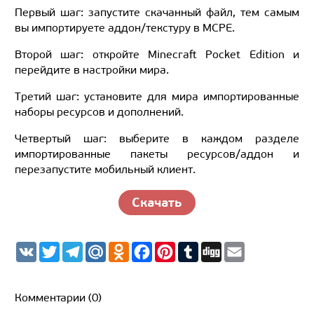
Первый шаг: запустите скачанный файл, тем самым
вы импортируете аддон/текстуру в MCPE.
Второй шаг: откройте Minecraft Pocket Edition и
перейдите в настройки мира.
Третий шаг: установите для мира импортированные
наборы ресурсов и дополнений.
Четвертый шаг: выберите в каждом разделе
импортированные пакеты ресурсов/аддон и
перезапустите мобильный клиент.
Скачать
V
T
T
M
O
F
P
T
D
E
K
w
e
a
d
a
i
u
i
m
i
l
i
n
c
n
m
g
a
t
e
l.
o
e
t
b
g
i
t
g
R
k
b
e
l
l
Комментарии (0)
e
r
u
l
o
r
r