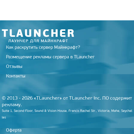
r
a
a
o
e
m
s
k
s
s
t
n
i
k
i
Как раскрутить сервер Майнкрафт?
Размещение рекламы сервера в TLauncher
Отзывы
Контакты
© 2013 - 2026 «TLauncher» от TLauncher Inc. ПО содержит
рекламу.
Suite 1, Second Floor, Sound & Vision House, Francis Rachel Str., Victoria, Mahe, Seychel
les
Оферта