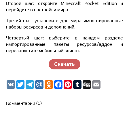
Второй шаг: откройте Minecraft Pocket Edition и
перейдите в настройки мира.
Третий шаг: установите для мира импортированные
наборы ресурсов и дополнений.
Четвертый шаг: выберите в каждом разделе
импортированные пакеты ресурсов/аддон и
перезапустите мобильный клиент.
Скачать
V
T
T
M
O
F
P
T
D
E
K
w
e
a
d
a
i
u
i
m
i
l
i
n
c
n
m
g
a
t
e
l.
o
e
t
b
g
i
t
g
R
k
b
e
l
l
Комментарии (0)
e
r
u
l
o
r
r
r
a
a
o
e
m
s
k
s
s
t
n
i