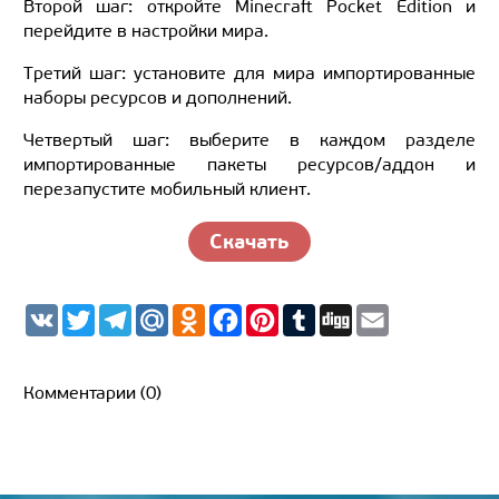
Второй шаг: откройте Minecraft Pocket Edition и
перейдите в настройки мира.
Третий шаг: установите для мира импортированные
наборы ресурсов и дополнений.
Четвертый шаг: выберите в каждом разделе
импортированные пакеты ресурсов/аддон и
перезапустите мобильный клиент.
Скачать
V
T
T
M
O
F
P
T
D
E
K
w
e
a
d
a
i
u
i
m
i
l
i
n
c
n
m
g
a
t
e
l.
o
e
t
b
g
i
t
g
R
k
b
e
l
l
Комментарии (0)
e
r
u
l
o
r
r
r
a
a
o
e
m
s
k
s
s
t
n
i