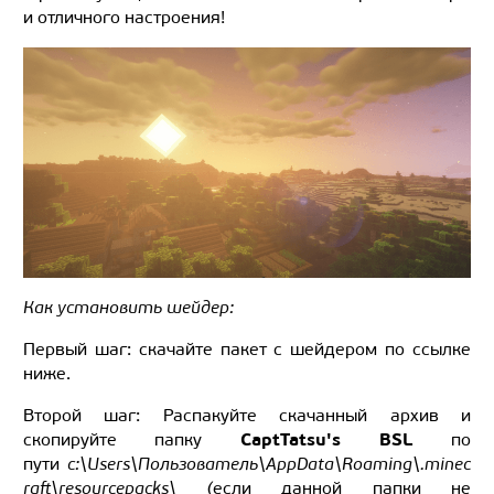
и отличного настроения!
Как установить шейдер:
Первый шаг: скачайте пакет с шейдером по ссылке
ниже.
Второй шаг: Распакуйте скачанный архив и
CaptTatsu's BSL
скопируйте папку
по
пути
c:\Users\Пользователь\AppData\Roaming\.minec
raft\resourcepacks\ (
если данной папки не