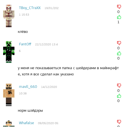
TBoy_CTraXX
19/01/202
0
1 15:53
1
клёво
FantOff
22/12/2020 13:4
0
6
0
у меня не показываеться папка с шейдерами в майнкрафт
е, хотя я все сделал как указано
mavll_660
14/12/2020
0
10:38
0
норм шэйдэры
Whafalse
09/05/2020 05:
0