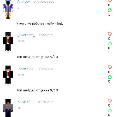
Amirovv
14/04/2023 16:0
0
5
1
У кого не работает лайк -&gt;
_Over7ord_
17/01/2023
0
16:56
0
Топ шейдер отценка 9/10
_Over7ord_
17/01/2023
0
16:56
0
Топ шейдер отценка 9/10
Klavik12
10/05/2022 07:
0
38
0