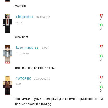
ХАРОШ
Elfinproduct
04/03/2022
0
09:08
0
wow best
kaito_mines_11
13/04/
0
2021 16:02
0
mds não da pra rodar a tela
YWTOP4IK
29/01/2021 1
0
8:47
0
это самые крутые шейдэры,я уже с ними 2 примерно года,и
всякие чакопик с ним gg