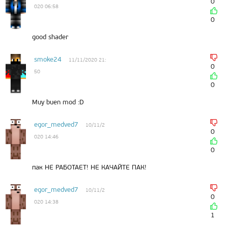
0
020 06:58
0
good shader
smoke24
11/11/2020 21:
0
50
0
Muy buen mod :D
egor_medved7
10/11/2
0
020 14:46
0
пак НЕ РАБОТАЕТ! НЕ КАЧАЙТЕ ПАК!
egor_medved7
10/11/2
0
020 14:38
1