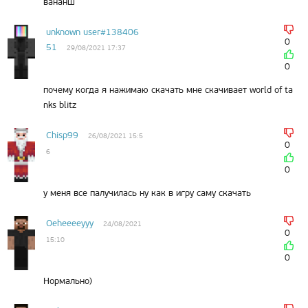
вананш
unknown user#138406
0
51
29/08/2021 17:37
0
почему когда я нажимаю скачать мне скачивает world of ta
nks blitz
Chisp99
26/08/2021 15:5
0
6
0
у меня все палучилась ну как в игру саму скачать
Oeheeeeyyy
24/08/2021
0
15:10
0
Нормально)