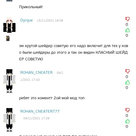
Прикольный!
Dyrgue
15/11/2021 18:08
0
0
эм крутой шейдер советую его надо включит для тех у ков
о были шейдеры до этого а так он виден КЛАСНЫЙ ШЕЙД
ЕР СОВЕТУЮ
ROHAN_CNEATER
04/1
0
1/2021 17:43
0
ребят это коментт 2ой мой мод топ
ROHAN_CNEATER777
0
04/11/2021 17:29
0