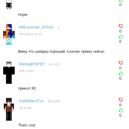
0
Норм
MRLauncher_47593
0
0
2/01/2021 22:21
0
Вижу что шейдер хороший. Скачаю прямо сейчас.
Mating878787
31/12/2
0
020 13:50
0
прикол XD
DarkSiderYTJu
26/12/20
0
20 10:46
0
Thats cool