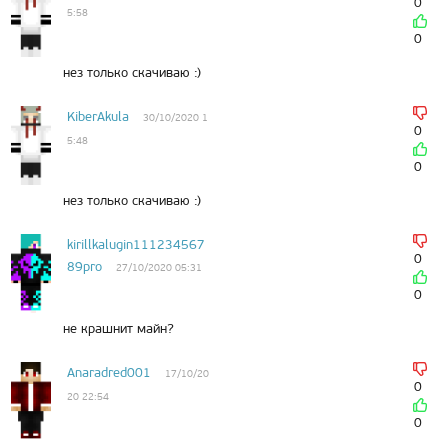
0
5:58
0
нез только скачиваю :)
KiberAkula
30/10/2020 1
0
5:48
0
нез только скачиваю :)
kirillkalugin111234567
0
89pro
27/10/2020 05:31
0
не крашнит майн?
Anaradred001
17/10/20
0
20 22:54
0