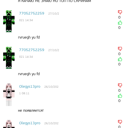
Я КАЧАЮ НЕ ЗНАЮ НО ТОП ПО СКРИНАМ
77052752259
27/10/2
0
021 14:34
0
rvruegh yu fd
77052752259
27/10/2
0
021 14:34
0
rvruegh yu fd
Olegys13pro
26/10/202
0
1 08:11
0
не появляется!
Olegys13pro
26/10/202
0