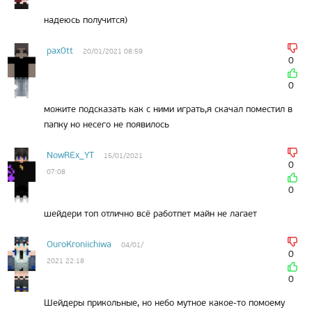
надеюсь получится)
pax0tt
20/01/2021 08:59
0
0
можите подсказать как с ними играть,я скачал поместил в
папку но несего не появилось
NowREx_YT
15/01/2021
0
07:08
0
шейдери топ отлично всё работпет майн не лагает
OuroKroniichiwa
04/01/
0
2021 22:18
0
Шейдеры прикольные, но небо мутное какое-то помоему