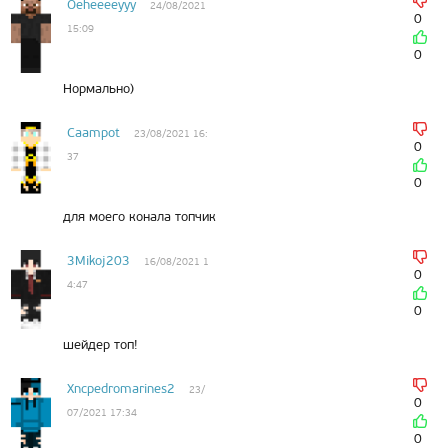
Oeheeeeyyy
24/08/2021
0
15:09
0
Нормально)
Caampot
23/08/2021 16:
0
37
0
для моего конала топчик
3Mikoj203
16/08/2021 1
0
4:47
0
шейдер топ!
Xncpedromarines2
23/
0
07/2021 17:34
0