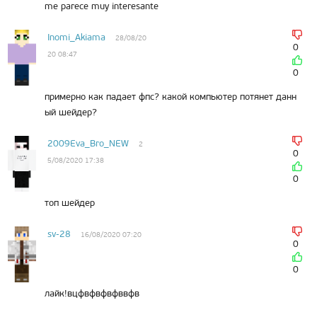
me parece muy interesante
Inomi_Akiama
28/08/20
0
20 08:47
0
примерно как падает фпс? какой компьютер потянет данн
ый шейдер?
2009Eva_Bro_NEW
2
0
5/08/2020 17:38
0
топ шейдер
sv-28
16/08/2020 07:20
0
0
лайк!вцфвфвфвфввфв