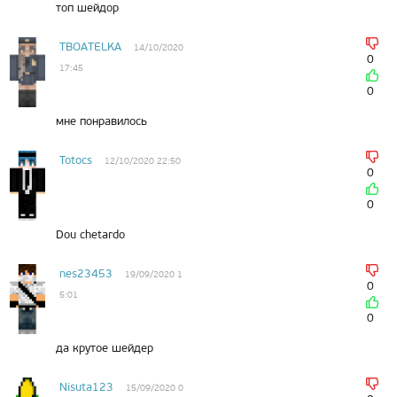
топ шейдор
TBOATELKA
14/10/2020
0
17:45
0
мне понравилось
Totocs
12/10/2020 22:50
0
0
Dou chetardo
nes23453
19/09/2020 1
0
5:01
0
да крутое шейдер
Nisuta123
15/09/2020 0