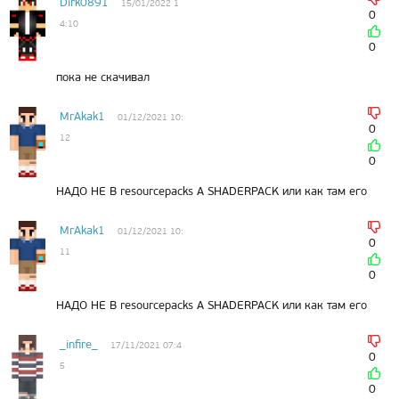
Dirk0891
15/01/2022 1
0
4:10
0
пока не скачивал
MrAkak1
01/12/2021 10:
0
12
0
НАДО НЕ В resourcepacks А SHADERPACK или как там его
MrAkak1
01/12/2021 10:
0
11
0
НАДО НЕ В resourcepacks А SHADERPACK или как там его
_infire_
17/11/2021 07:4
0
5
0