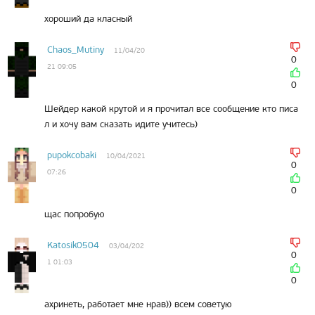
хороший да класный
Chaos_Mutiny
11/04/20
0
21 09:05
0
Шейдер какой крутой и я прочитал все сообщение кто писа
л и хочу вам сказать идите учитесь)
pupokcobaki
10/04/2021
0
07:26
0
щас попробую
Katosik0504
03/04/202
0
1 01:03
0
ахринеть, работает мне нрав)) всем советую