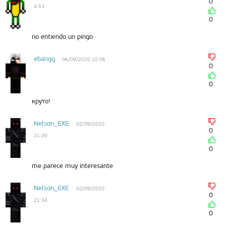
0
4:53
0
no entiendo un pingo
ebangg
06/09/2020 10:06
0
0
круто!
Nelson_EXE
02/09/2020
0
21:39
0
me parece muy interesante
Nelson_EXE
02/09/2020
0
21:34
0