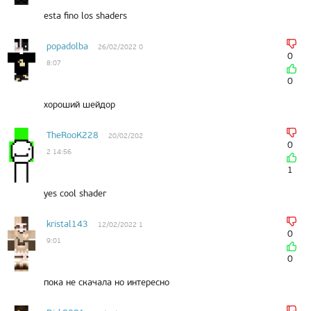
i
esta fino los shaders
popadolba
26/02/2022 0
0
8:07
0
хороший шейдор
TheRooK228
20/02/202
0
2 14:56
1
yes cool shader
kristal143
12/02/2022 1
0
9:01
0
пока не скачала но интересно