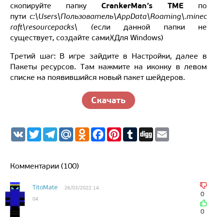
CrankerMan’s TME
скопируйте папку
по
пути
c:\Users\Пользователь\AppData\Roaming\.minec
raft\resourcepacks\ (
если данной папки не
существует, создайте сами
)
(
Для
Windows
)
Третий шаг: В игре зайдите в Настройки, далее в
Пакеты ресурсов. Там нажмите на иконку в левом
списке на появившийся новый пакет шейдеров.
Скачать
V
T
T
M
O
F
P
T
D
E
K
w
e
a
d
a
i
u
i
m
i
l
i
n
c
n
m
g
a
t
e
l.
o
e
t
b
g
i
t
g
R
k
b
e
l
l
Комментарии (100)
e
r
u
l
o
r
r
r
a
a
o
e
m
s
k
s
TitoMate
26/03/2022 14:
s
t
0
04
n
i
0
k