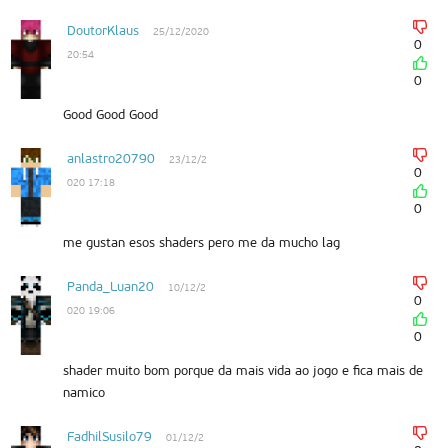
DoutorKlaus
25/12/2020
0
20:54
0
Good Good Good
anlastro20790
23/12/2
0
020 17:18
0
me gustan esos shaders pero me da mucho lag
Panda_Luan20
10/12/2
0
020 19:06
0
shader muito bom porque da mais vida ao jogo e fica mais de
namico
FadhilSusilo79
01/12/2