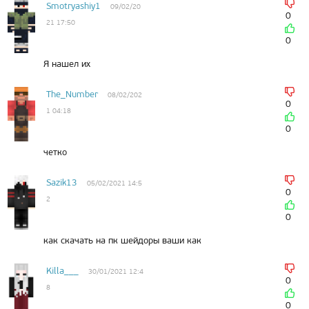
Smotryashiy1
09/02/20
0
21 17:50
0
Я нашел их
The_Number
08/02/202
0
1 04:18
0
четко
Sazik13
05/02/2021 14:5
0
2
0
как скачать на пк шейдоры ваши как
Killa___
30/01/2021 12:4
0
8
0