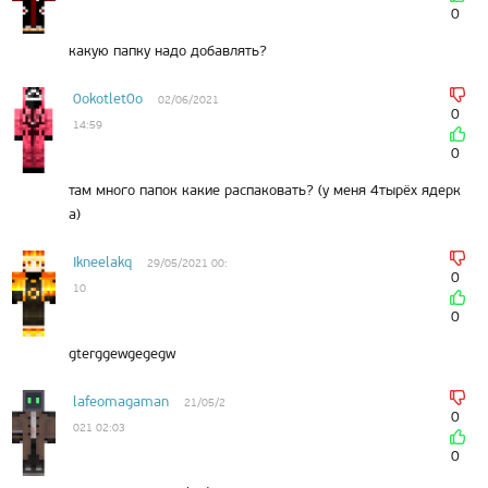
0
какую папку надо добавлять?
0okotlet0o
02/06/2021
0
14:59
0
там много папок какие распаковать? (у меня 4тырёх ядерк
а)
Ikneelakq
29/05/2021 00:
0
10
0
gterggewgegegw
lafeomagaman
21/05/2
0
021 02:03
0