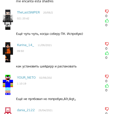
me encanta esta shadres
TheLastSNIPER
20/05/2
0
021 20:42
0
Ещё чуть-чуть, когда соберу ПК. Испробую)
Karina_14_
11/05/2021
0
09:50
0
как установить шейдерр и распаковать
YOUR_NETO
02/05/202
0
1 10:19
0
Ещё не прлбовал но попробую,&lt;&gt;,
dania_2122
25/04/2021
0