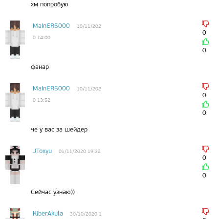
хм попробую
MaInER5000
10/11/202
0
0 14:00
0
фанар
MaInER5000
10/11/202
0
0 13:52
0
че у вас за шейдер
JToxyu
01/11/2020 19:32
0
0
Сейчас узнаю))
KiberAkula
30/10/2020 1