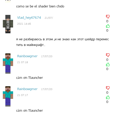
como se be el shader bien chido
Vlad_hey47674
21/07/
0
2021 14:45
0
я не разбираюсь в этом ,и не знаю как этот шейдр перемес
тить в майнкрафт..
Rainbowgmer
17/07/20
0
21 07:18
0
cảm ơn Tlauncher
Rainbowgmer
17/07/20
0
21 07:17
0
cảm ơn Tlauncher