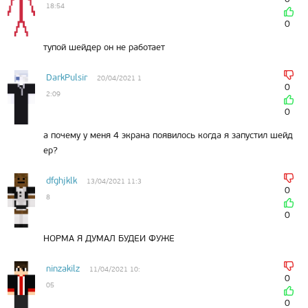
18:54
0
тупой шейдер он не работает
DarkPulsir
20/04/2021 1
0
2:09
0
а почему у меня 4 экрана появилось когда я запустил шейд
ер?
dfghjklk
13/04/2021 11:3
0
8
0
НОРМА Я ДУМАЛ БУДЕИ ФУЖЕ
ninzakilz
11/04/2021 10:
0
05
0