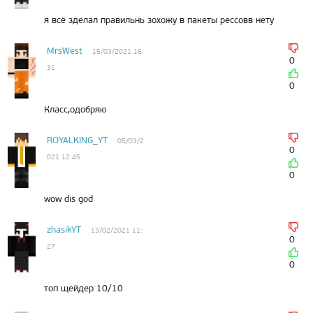
я всё зделал правильнь зохожу в пакеты рессовв нету
MrsWest
15/03/2021 16:
0
31
0
Класс,одобряю
ROYALKING_YT
05/03/2
0
021 12:45
0
wow dis god
zhasikYT
13/02/2021 11:
0
27
0
топ щейдер 10/10