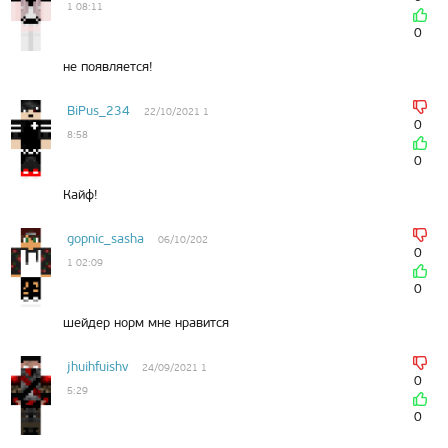
1 08:11
0
не появляется!
BiPus_234
22/10/2021 1
0
8:58
0
Кайф!
gopnic_sasha
06/10/202
0
1 02:09
0
шейдер норм мне нравится
jhuihfuishv
24/09/2021 1
0
5:29
0