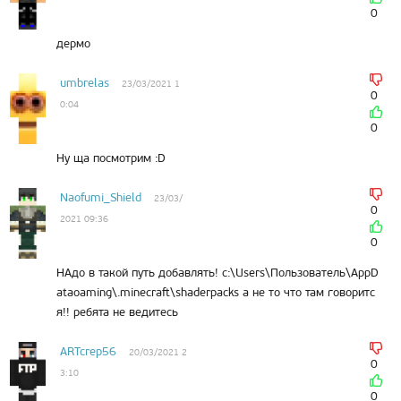
0
дермо
umbrelas
23/03/2021 1
0
0:04
0
Ну ща посмотрим :D
Naofumi_Shield
23/03/
0
2021 09:36
0
НАдо в такой путь добавлять! c:\Users\Пользователь\AppD
ataoaming\.minecraft\shaderpacks а не то что там говоритс
я!! ребята не ведитесь
ARTcrep56
20/03/2021 2
0
3:10
0