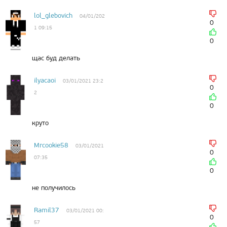
lol_glebovich
04/01/202
0
1 09:15
0
щас буд делать
ilyacaoi
03/01/2021 23:2
0
2
0
круто
Mrcookie58
03/01/2021
0
07:35
0
не получилось
Ramil37
03/01/2021 00:
0
57