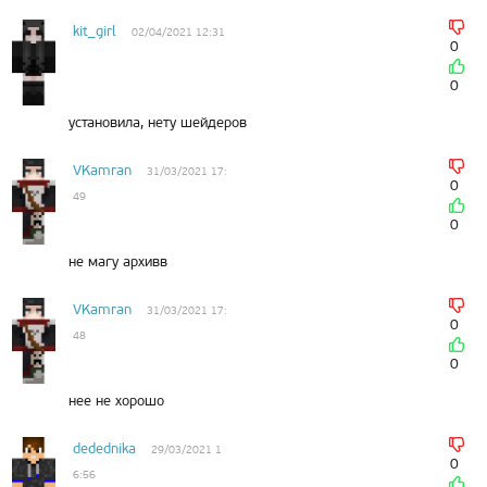
kit_girl
02/04/2021 12:31
0
0
установила, нету шейдеров
VKamran
31/03/2021 17:
0
49
0
не магу архивв
VKamran
31/03/2021 17:
0
48
0
нее не хорошо
dedednika
29/03/2021 1
0
6:56