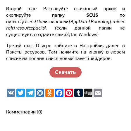
Второй шаг: Распакуйте скачанный архив и
SEUS
скопируйте папку
по
пути
c:\Users\Пользователь\AppData\Roaming\.minec
raft\resourcepacks\ (
если данной папки не
существует, создайте сами
)
(Для Windows)
Третий шаг: В игре зайдите в Настройки, далее в
Пакеты ресурсов. Там нажмите на иконку в левом
списке на появившийся новый пакет шейдеров.
Скачать
V
T
T
M
O
F
P
T
D
E
K
w
e
a
d
a
i
u
i
m
i
l
i
n
c
n
m
g
a
t
e
l.
o
e
t
b
g
i
t
g
R
k
b
e
l
l
Комментарии (0)
e
r
u
l
o
r
r
r
a
a
o
e
m
s
k
s
s
t