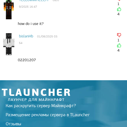
05/0
1
9/2025 16:47
4
how do i use it?
bislanHb
01/08/2025 03:
1
54
4
02201207
Как раскрутить сервер Майнкрафт?
Размещение рекламы сервера в TLauncher
Отзывы