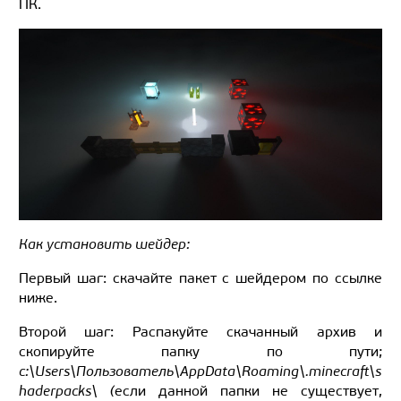
ПК.
Как установить шейдер:
Первый шаг: скачайте пакет с шейдером по ссылке
ниже.
Второй шаг: Распакуйте скачанный архив и
скопируйте папку по пути;
c:\Users\Пользователь\AppData\Roaming\.minecraft\s
haderpacks\ (
если данной папки не существует,