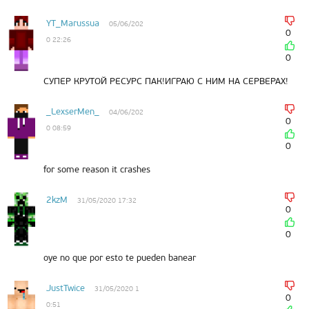
YT_Marussua
05/06/202
0
0 22:26
0
СУПЕР КРУТОЙ РЕСУРС ПАК!ИГРАЮ С НИМ НА СЕРВЕРАХ!
_LexserMen_
04/06/202
0
0 08:59
0
for some reason it crashes
2kzM
31/05/2020 17:32
0
0
oye no que por esto te pueden banear
JustTwice
31/05/2020 1
0
0:51