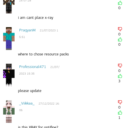
24 07:28
0
i am cant place x-ray
PragyanM
21/07/2023 1
0
5:51
0
where to chose resource packs
Professional471
21/07/
0
2023 15:35
3
please update
_Viikkaa_
27/12/2022 16:
0
06
1
is this XRAY for optifine?