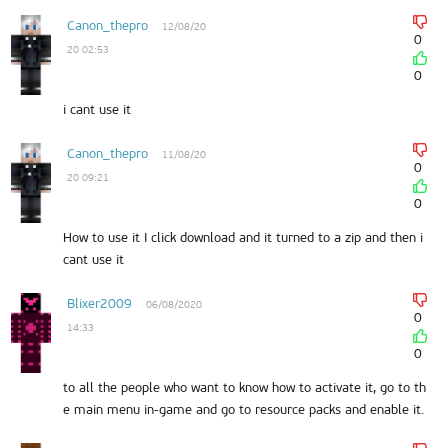
Canon_thepro
12/08/20
0
20 02:53
0
i cant use it
Canon_thepro
11/08/20
0
20 09:21
0
How to use it I click download and it turned to a zip and then i
cant use it
Blixer2009
06/08/2020
0
14:33
0
to all the people who want to know how to activate it, go to th
e main menu in-game and go to resource packs and enable it.