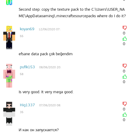
Second step: copy the texture pack to the C:\Users\USER_NA
ME\AppDataoaming\.minecraftesourcepacks where do I do it?
koyan69
12/06/2020 07:
0
55
0
efsane data pack çok beğendim
pufik153
08/06/2020 20:
0
58
0
Is very good. It very mega good.
Hig1337
07/06/2020 08:
0
35
0
И как он запускается?