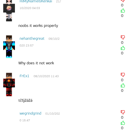
HiMyNameIsKenkai
21/
0
10/2020 04:03
0
noobs it works properly
nehanthegreat
09/10/2
0
020 23:57
0
Why does it not work
FrEx1
08/10/2020 11:43
0
0
tčťýžážá
wegrindgrind
01/10/202
0
0 15:47
0