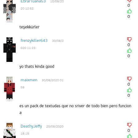
EbrarTuana53
10/09/20
0
20 12:52
0
teşekkürler
frenzykiller643
30/08/2
0
020 11:23
0
yo thats kinda good
maixmen
30/08/2020 01:
0
59
0
es un pack de textudas que no sriver de todo bien pero funcion
a
DeathyJeffy
20/08/2020
0
18:19