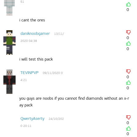
51
0
i cant the ores
daniknoobgamer
13/11/
0
2020 04:38
0
i will test this pack
TEVINPVP
09/11/2020 0
0
4:21
0
you guys are noobs if you cannot find diamonds without an x-r
ay pack
QwertyAserty
24/10/202
0
0 20:11
0