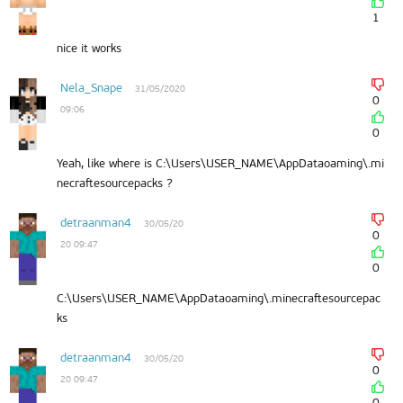
1
nice it works
Nela_Snape
31/05/2020
0
09:06
0
Yeah, like where is C:\Users\USER_NAME\AppDataoaming\.mi
necraftesourcepacks ?
detraanman4
30/05/20
0
20 09:47
0
C:\Users\USER_NAME\AppDataoaming\.minecraftesourcepac
ks
detraanman4
30/05/20
0
20 09:47
0