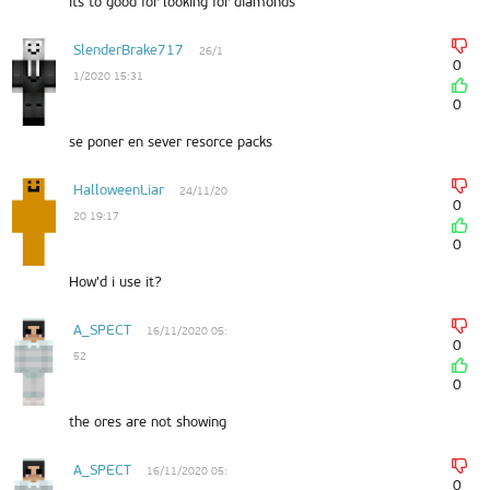
its to good for looking for diamonds
SlenderBrake717
26/1
0
1/2020 15:31
0
se poner en sever resorce packs
HalloweenLiar
24/11/20
0
20 19:17
0
How'd i use it?
A_SPECT
16/11/2020 05:
0
52
0
the ores are not showing
A_SPECT
16/11/2020 05:
0