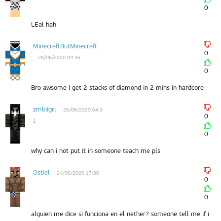
0
LEal hah
MinecraftButMinecraft
0
28/06/2020 09:35
0
Bro awsome I get 2 stacks of diamond in 2 mins in hardcore
zmbiigrl
26/06/2020 04:0
0
1
0
why can i not put it in someone teach me pls
Ostiel
24/06/2020 17:30
0
0
alguien me dice si funciona en el nether? someone tell me if i