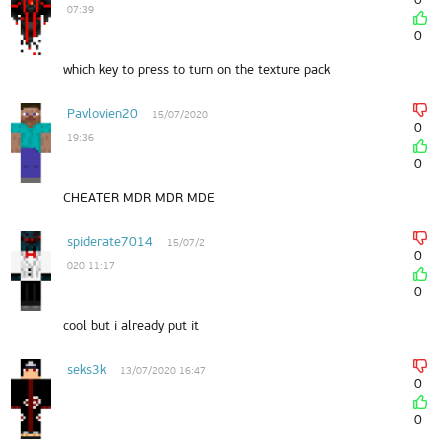
07:39
0
which key to press to turn on the texture pack
Pavlovien20
15/07/2020
0
19:36
0
CHEATER MDR MDR MDE
spiderate7014
15/07/2
0
020 11:17
0
cool but i already put it
seks3k
13/07/2020 16:47
0
0