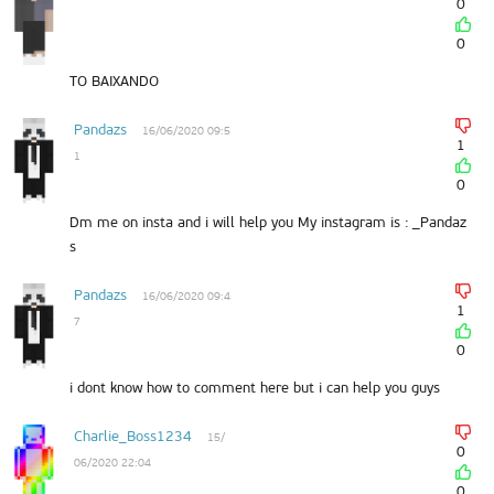
0
0
TO BAIXANDO
Pandazs
16/06/2020 09:5
1
1
0
Dm me on insta and i will help you My instagram is : _Pandaz
s
Pandazs
16/06/2020 09:4
1
7
0
i dont know how to comment here but i can help you guys
Charlie_Boss1234
15/
0
06/2020 22:04
0