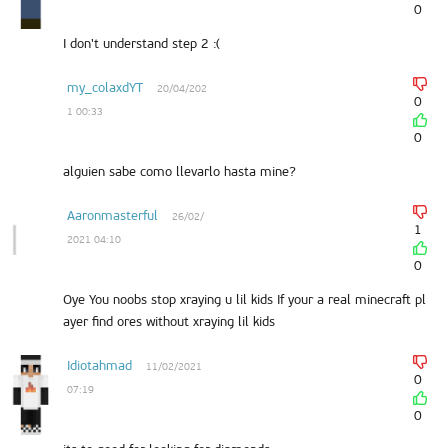
0
I don't understand step 2 :(
my_colaxdYT
20/04/202
0
1 00:33
0
alguien sabe como llevarlo hasta mine?
Aaronmasterful
26/02/
1
2021 04:10
0
Oye You noobs stop xraying u lil kids If your a real minecraft pl
ayer find ores without xraying lil kids
Idiotahmad
11/02/2021
0
07:19
0