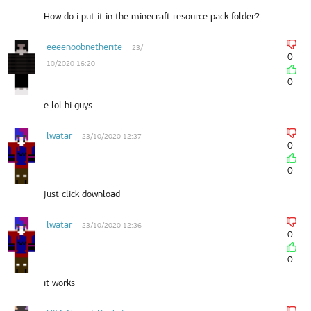
How do i put it in the minecraft resource pack folder?
eeeenoobnetherite
23/
0
10/2020 16:20
0
e lol hi guys
lwatar
23/10/2020 12:37
0
0
just click download
lwatar
23/10/2020 12:36
0
0
it works