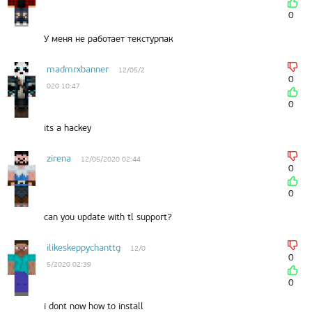
0
У меня не работает текстурпак
madmrxbanner
12/05/2
0
020 10:47
0
its a hackey
zirena
12/05/2020 02:44
0
0
can you update with tl support?
ilikeskeppychanttg
12/0
0
5/2020 02:39
0
i dont now how to install