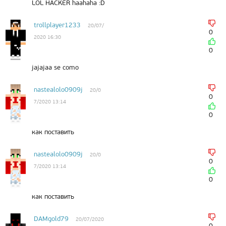
LOL HACKER haahaha :D
trollplayer1233
20/07/
0
2020 16:30
0
jajajaa se como
nastealolo0909j
20/0
0
7/2020 13:14
0
как поставить
nastealolo0909j
20/0
0
7/2020 13:14
0
как поставить
DAMgold79
20/07/2020
0