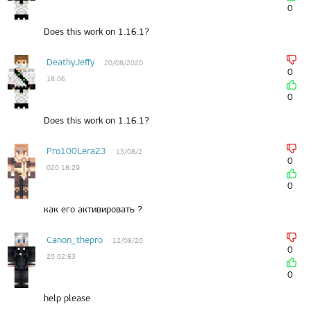
0
Does this work on 1.16.1?
DeathyJeffy
20/08/2020
0
18:06
0
Does this work on 1.16.1?
Pro100Lera23
13/08/2
0
020 18:29
0
как его активировать ?
Canon_thepro
12/08/20
0
20 02:53
0
help please