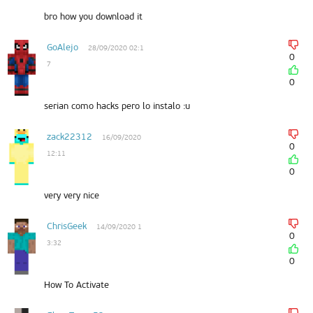
bro how you download it
GoAlejo
28/09/2020 02:1
0
7
0
serian como hacks pero lo instalo :u
zack22312
16/09/2020
0
12:11
0
very very nice
ChrisGeek
14/09/2020 1
0
3:32
0
How To Activate