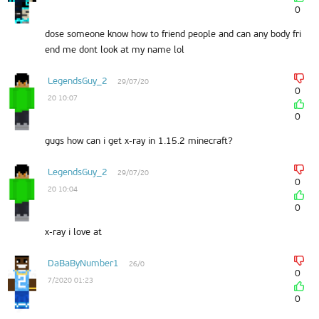
0
dose someone know how to friend people and can any body fri
end me dont look at my name lol
LegendsGuy_2
29/07/20
0
20 10:07
0
gugs how can i get x-ray in 1.15.2 minecraft?
LegendsGuy_2
29/07/20
0
20 10:04
0
x-ray i love at
DaBaByNumber1
26/0
0
7/2020 01:23
0