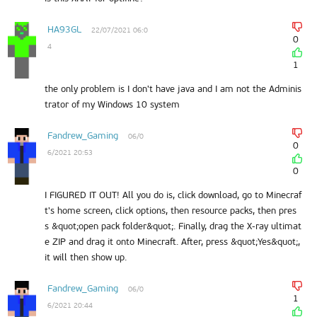
HA93GL
22/07/2021 06:0
0
4
1
the only problem is I don't have java and I am not the Adminis
trator of my Windows 10 system
Fandrew_Gaming
06/0
0
6/2021 20:53
0
I FIGURED IT OUT! All you do is, click download, go to Minecraf
t's home screen, click options, then resource packs, then pres
s &quot;open pack folder&quot;. Finally, drag the X-ray ultimat
e ZIP and drag it onto Minecraft. After, press &quot;Yes&quot;,
it will then show up.
Fandrew_Gaming
06/0
1
6/2021 20:44