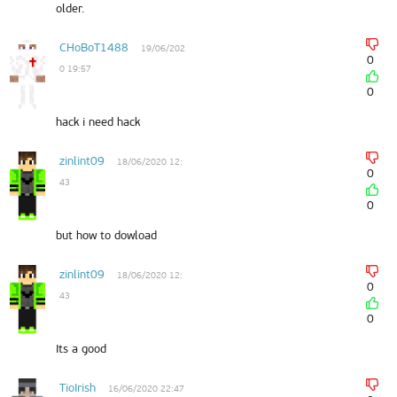
older.
CHoBoT1488
19/06/202
0
0 19:57
0
hack i need hack
zinlint09
18/06/2020 12:
0
43
0
but how to dowload
zinlint09
18/06/2020 12:
0
43
0
Its a good
TioIrish
16/06/2020 22:47