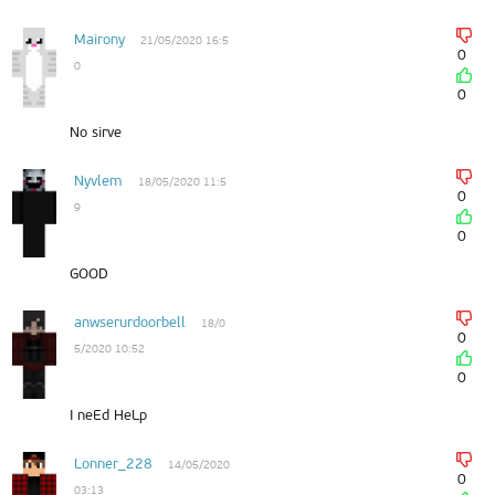
Mairony
21/05/2020 16:5
0
0
0
No sirve
Nyvlem
18/05/2020 11:5
0
9
0
GOOD
anwserurdoorbell
18/0
0
5/2020 10:52
0
I neEd HeLp
Lonner_228
14/05/2020
0
03:13