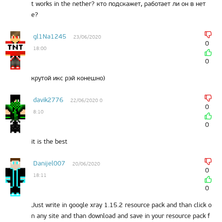
t works in the nether? кто подскажет, работает ли он в нет
е?
gl1Na1245
23/06/2020
0
18:00
0
крутой икс рэй конешно)
davik2776
22/06/2020 0
0
8:10
0
it is the best
Danijel007
20/06/2020
0
18:11
0
Just write in google xray 1.15.2 resource pack and than click o
n any site and than download and save in your resource pack f