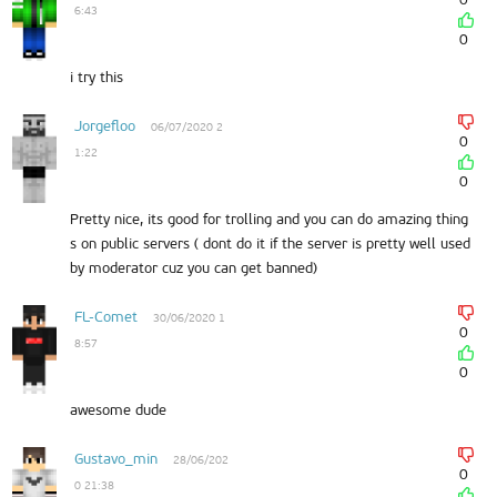
6:43
0
i try this
Jorgefloo
06/07/2020 2
0
1:22
0
Pretty nice, its good for trolling and you can do amazing thing
s on public servers ( dont do it if the server is pretty well used
by moderator cuz you can get banned)
FL-Comet
30/06/2020 1
0
8:57
0
awesome dude
Gustavo_min
28/06/202
0
0 21:38