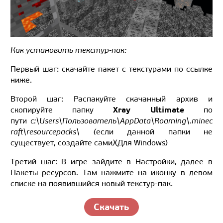
Как установить текстур-пак:
Первый шаг: скачайте пакет с текстурами по ссылке
ниже.
Второй шаг: Распакуйте скачанный архив и
Xray Ultimate
скопируйте папку
по
пути
c:\Users\Пользователь\AppData\Roaming\.minec
raft\resourcepacks\ (
если данной папки не
существует, создайте сами
)
(
Для
Windows
)
Третий шаг: В игре зайдите в Настройки, далее в
Пакеты ресурсов. Там нажмите на иконку в левом
списке на появившийся новый текстур-пак.
Скачать