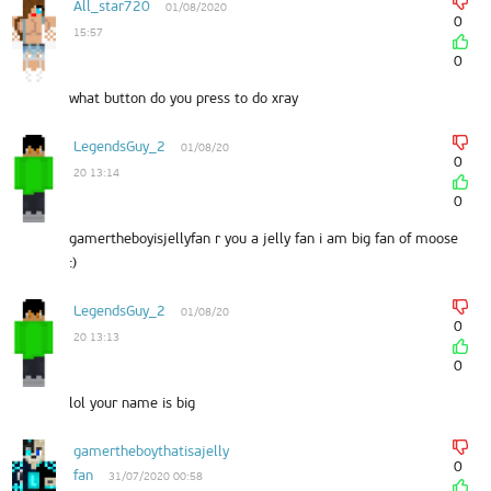
All_star720
01/08/2020
0
15:57
0
what button do you press to do xray
LegendsGuy_2
01/08/20
0
20 13:14
0
gamertheboyisjellyfan r you a jelly fan i am big fan of moose
:)
LegendsGuy_2
01/08/20
0
20 13:13
0
lol your name is big
gamertheboythatisajelly
0
fan
31/07/2020 00:58