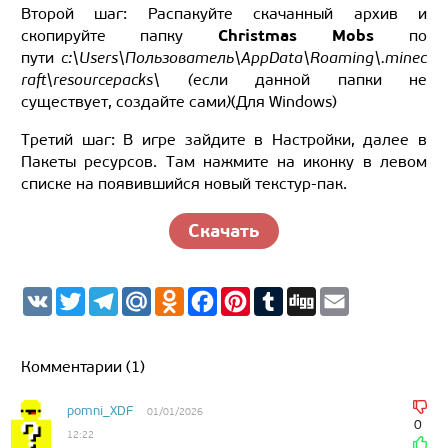
Второй шаг: Распакуйте скачанный архив и
Christmas Mobs
скопируйте папку
по
пути
c:\Users\Пользователь\AppData\Roaming\.minec
raft\resourcepacks\ (
если данной папки не
существует, создайте сами
)
(Для Windows)
Третий шаг: В игре зайдите в Настройки, далее в
Пакеты ресурсов. Там нажмите на иконку в левом
списке на появившийся новый текстур-пак.
Скачать
V
T
T
M
O
F
P
T
D
E
K
w
e
a
d
a
i
u
i
m
i
l
i
n
c
n
m
g
a
t
e
l.
o
e
t
b
g
i
t
g
R
k
b
e
l
l
Комментарии (1)
e
r
u
l
o
r
r
r
a
a
o
e
m
s
k
s
pomni_XDF
01/01/2026
s
t
0
12:22
n