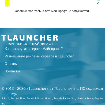
i
2
k
i
хороший мод только вот, майнкрафт не запускается((
Как раскрутить сервер Майнкрафт?
Размещение рекламы сервера в TLauncher
Отзывы
Контакты
© 2013 - 2026 «TLauncher» от TLauncher Inc. ПО содержит
рекламу.
Suite 1, Second Floor, Sound & Vision House, Francis Rachel Str., Victoria, Mahe, Seychel
les