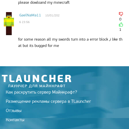
i
please dowloand my mınecraft
GaelNaMa11
10/01/202
0
6 23:56
1
for some reason all my swords turn into a error block ,i like th
at but its bugged for me
Как раскрутить сервер Майнкрафт?
Размещение рекламы сервера в TLauncher
Отзывы
Контакты