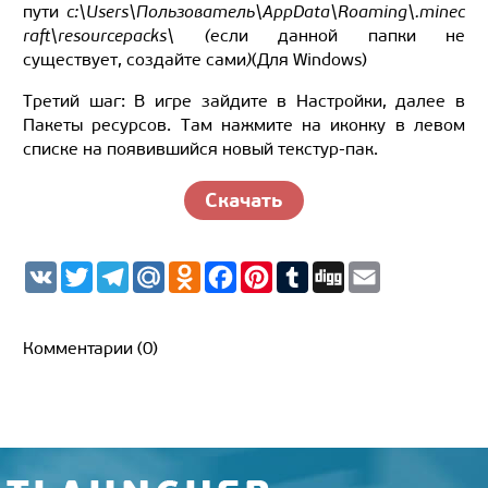
пути
c:\Users\Пользователь\AppData\Roaming\.minec
raft\resourcepacks\ (
если данной папки не
существует, создайте сами
)
(Для Windows)
Третий шаг: В игре зайдите в Настройки, далее в
Пакеты ресурсов. Там нажмите на иконку в левом
списке на появившийся новый текстур-пак.
Скачать
V
T
T
M
O
F
P
T
D
E
K
w
e
a
d
a
i
u
i
m
i
l
i
n
c
n
m
g
a
t
e
l.
o
e
t
b
g
i
t
g
R
k
b
e
l
l
Комментарии (0)
e
r
u
l
o
r
r
r
a
a
o
e
m
s
k
s
s
t
n
i
k
i