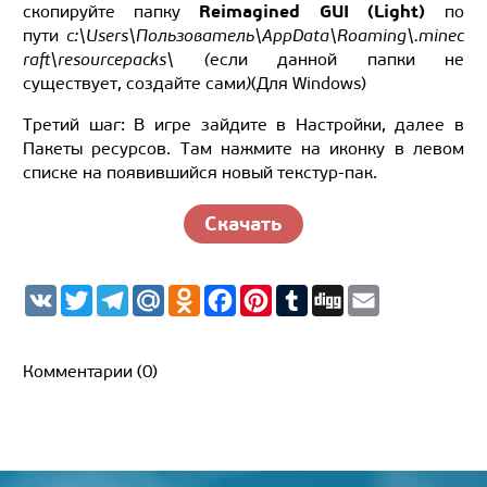
Reimagined GUI (Light)
скопируйте папку
по
пути
c:\Users\Пользователь\AppData\Roaming\.minec
raft\resourcepacks\ (
если данной папки не
существует, создайте сами
)
(Для Windows)
Третий шаг: В игре зайдите в Настройки, далее в
Пакеты ресурсов. Там нажмите на иконку в левом
списке на появившийся новый текстур-пак.
Скачать
V
T
T
M
O
F
P
T
D
E
K
w
e
a
d
a
i
u
i
m
i
l
i
n
c
n
m
g
a
t
e
l.
o
e
t
b
g
i
t
g
R
k
b
e
l
l
Комментарии (0)
e
r
u
l
o
r
r
r
a
a
o
e
m
s
k
s
s
t
n
i
k