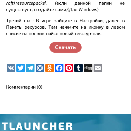
raft\resourcepacks\ (
если данной папки не
существует, создайте сами
)
(Для Windows)
Третий шаг: В игре зайдите в Настройки, далее в
Пакеты ресурсов. Там нажмите на иконку в левом
списке на появившийся новый текстур-пак.
Скачать
V
T
T
M
O
F
P
T
D
E
K
w
e
a
d
a
i
u
i
m
i
l
i
n
c
n
m
g
a
t
e
l.
o
e
t
b
g
i
t
g
R
k
b
e
l
l
Комментарии (0)
e
r
u
l
o
r
r
r
a
a
o
e
m
s
k
s
s
t
n
i
k
i