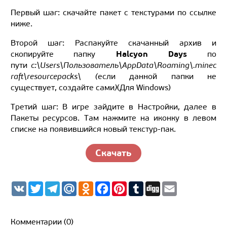
Первый шаг: скачайте пакет с текстурами по ссылке
ниже.
Второй шаг: Распакуйте скачанный архив и
Halcyon Days
скопируйте папку
по
пути
c:\Users\Пользователь\AppData\Roaming\.minec
raft\resourcepacks\ (
если данной папки не
существует, создайте сами
)
(Для Windows)
Третий шаг: В игре зайдите в Настройки, далее в
Пакеты ресурсов. Там нажмите на иконку в левом
списке на появившийся новый текстур-пак.
Скачать
V
T
T
M
O
F
P
T
D
E
K
w
e
a
d
a
i
u
i
m
i
l
i
n
c
n
m
g
a
t
e
l.
o
e
t
b
g
i
t
g
R
k
b
e
l
l
Комментарии (0)
e
r
u
l
o
r
r