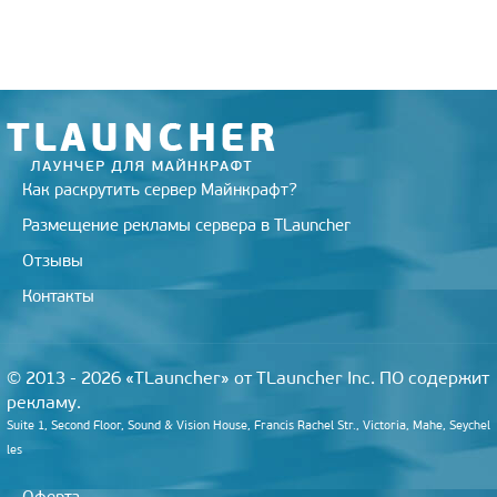
r
a
a
o
e
m
s
k
s
s
t
n
i
k
i
Как раскрутить сервер Майнкрафт?
Размещение рекламы сервера в TLauncher
Отзывы
Контакты
© 2013 - 2026 «TLauncher» от TLauncher Inc. ПО содержит
рекламу.
Suite 1, Second Floor, Sound & Vision House, Francis Rachel Str., Victoria, Mahe, Seychel
les