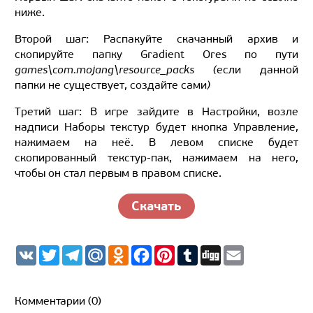
ниже.
Второй шаг: Распакуйте скачанный архив и
скопируйте папку Gradient Ores по пути
games\com.mojang\resource_packs (
если данной
папки не существует, создайте сами
)
Третий шаг: В игре зайдите в Настройки, возле
надписи Наборы текстур будет кнопка Управление,
нажимаем на неё. В левом списке будет
скопированный текстур-пак, нажимаем на него,
чтобы он стал первым в правом списке.
Скачать
V
T
T
M
O
F
P
T
D
E
K
w
e
a
d
a
i
u
i
m
i
l
i
n
c
n
m
g
a
t
e
l.
o
e
t
b
g
i
t
g
R
k
b
e
l
l
Комментарии (0)
e
r
u
l
o
r
r