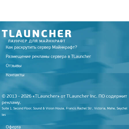
r
a
a
o
e
m
s
k
s
s
t
n
i
k
i
Как раскрутить сервер Майнкрафт?
Размещение рекламы сервера в TLauncher
Отзывы
Контакты
© 2013 - 2026 «TLauncher» от TLauncher Inc. ПО содержит
рекламу.
Suite 1, Second Floor, Sound & Vision House, Francis Rachel Str., Victoria, Mahe, Seychel
les
Оферта