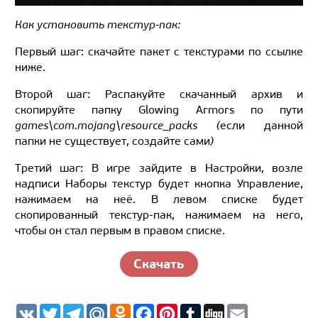
Как установить текстур-пак:
Первый шаг: скачайте пакет с текстурами по ссылке
ниже.
Второй шаг: Распакуйте скачанный архив и
скопируйте папку Glowing Armors по пути
games\com.mojang\resource_packs (
если данной
папки не существует, создайте сами
)
Третий шаг: В игре зайдите в Настройки, возле
надписи Наборы текстур будет кнопка Управление,
нажимаем на неё. В левом списке будет
скопированный текстур-пак, нажимаем на него,
чтобы он стал первым в правом списке.
Скачать
V
T
T
M
O
F
P
T
D
E