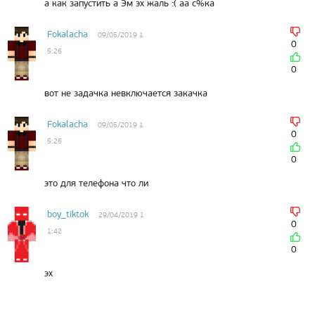
а как запустить а Эм эх жаль :( аа с%ка
Fokalacha
09/05/2019 1
0
5:26
0
вот не задачка невключается закачка
Fokalacha
09/05/2019 1
0
5:25
0
это для телефона что ли
boy_tiktok
29/04/2019 1
0
1:42
0
эх