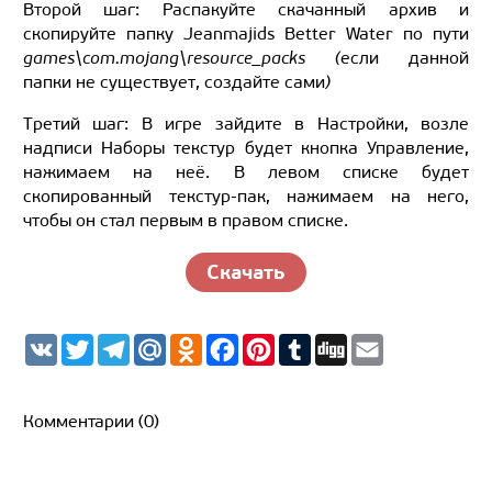
Второй шаг: Распакуйте скачанный архив и
скопируйте папку Jeanmajids Better Water по пути
games\com.mojang\resource_packs (
если данной
папки не существует, создайте сами
)
Третий шаг: В игре зайдите в Настройки, возле
надписи Наборы текстур будет кнопка Управление,
нажимаем на неё. В левом списке будет
скопированный текстур-пак, нажимаем на него,
чтобы он стал первым в правом списке.
Скачать
V
T
T
M
O
F
P
T
D
E
K
w
e
a
d
a
i
u
i
m
i
l
i
n
c
n
m
g
a
t
e
l.
o
e
t
b
g
i
t
g
R
k
b
e
l
l
Комментарии (0)
e
r
u
l
o
r
r
r
a
a
o
e
m
s
k
s
s
t