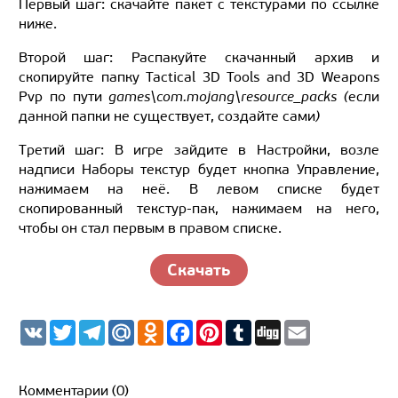
Первый шаг: скачайте пакет с текстурами по ссылке
ниже.
Второй шаг: Распакуйте скачанный архив и
скопируйте папку Tactical 3D Tools and 3D Weapons
Pvp по пути
games\com.mojang\resource_packs (
если
данной папки не существует, создайте сами
)
Третий шаг: В игре зайдите в Настройки, возле
надписи Наборы текстур будет кнопка Управление,
нажимаем на неё. В левом списке будет
скопированный текстур-пак, нажимаем на него,
чтобы он стал первым в правом списке.
Скачать
V
T
T
M
O
F
P
T
D
E
K
w
e
a
d
a
i
u
i
m
i
l
i
n
c
n
m
g
a
t
e
l.
o
e
t
b
g
i
t
g
R
k
b
e
l
l
Комментарии (0)
e
r
u
l
o
r
r