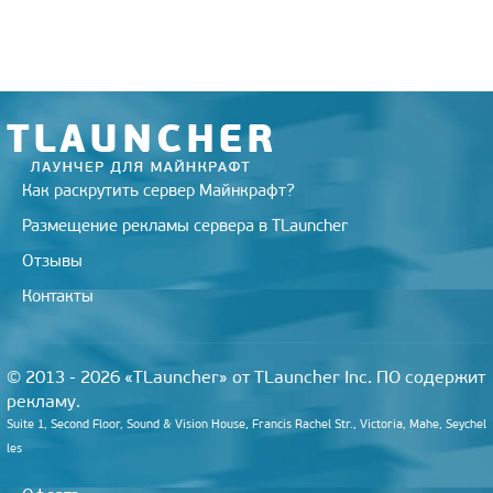
r
a
a
o
e
m
s
k
s
s
t
n
i
k
i
Как раскрутить сервер Майнкрафт?
Размещение рекламы сервера в TLauncher
Отзывы
Контакты
© 2013 - 2026 «TLauncher» от TLauncher Inc. ПО содержит
рекламу.
Suite 1, Second Floor, Sound & Vision House, Francis Rachel Str., Victoria, Mahe, Seychel
les